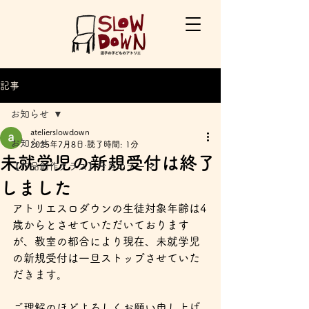
記事
お知らせ
atelierslowdown
お知らせ
2025年7月8日
読了時間: 1分
未就学児の新規受付は終了
【作品創作クラス】今月のテーマ
しました
アトリエスロダウンの生徒対象年齢は4
歳からとさせていただいております
が、教室の都合により現在、未就学児
の新規受付は一旦ストップさせていた
だきます。
ご理解のほどよろしくお願い申し上げ