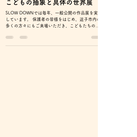
atelierslowdown
5月22日
読了時間: 1分
こどもの抽象と具体の世界展
SLOW DOWNでは毎年、一般公開の作品展を実施
しています。 保護者の皆様をはじめ、逗子市内の
多くの方々にもご来場いただき、こどもたちの作
品をご覧いただいております。 4歳から中学生まで
の作品は、作品そのものだけでなく、そのタイト
ルなども非常に見応えがあり、大人が忘れてしま
ったものを思い出させてくれる魅力があります。
毎年実施いたしますので、ぜひ次回の作品展にお
越しください。